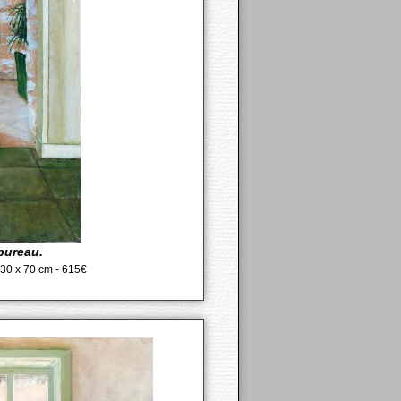
bureau.
- 30 x 70 cm - 615€