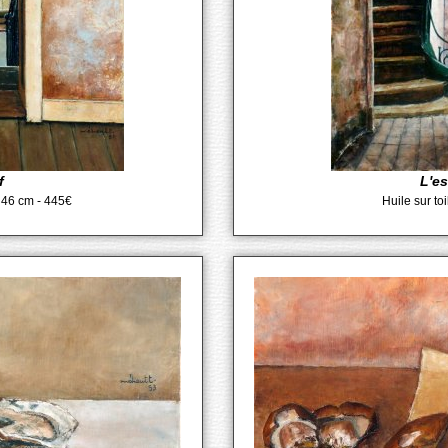
f
L'es
x 46 cm - 445€
Huile sur to