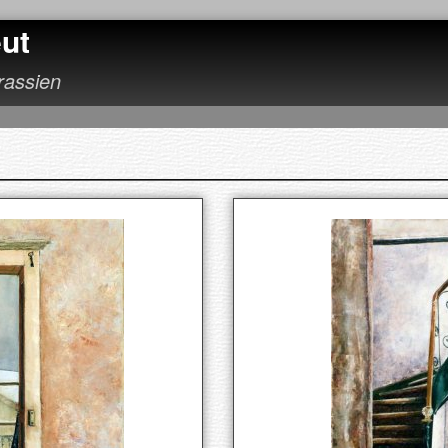
ut
urassien